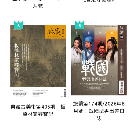
月號
旅讀第174期/2026年8
典藏古美術第405期 - 板
月號：戰國型男出差日
橋林家尋寶記
誌