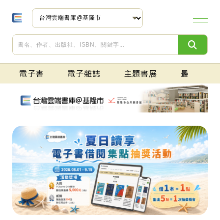
電子書
電子雜誌
主題書展
最新上架
文學小說
商業理財
人文社科
漫畫/圖文書
生活休閒
醫療保健
心理勵志
童書/青少年叢書
親子/教育
語言學習
觀光旅遊
藝術/設計
電腦/資訊
科普
考試用書
免費專區
財經政治
人文藝術
生活資訊
科普趨勢
流行時尚
建築設計
親子健康
兒少期刊
語言學習
學術期刊
免費專區
現代華文創作
古典文學
亞洲文學
歐美文學
世界經典文學
旅遊文學
散文
詩詞
推理/犯罪小說
科幻/奇幻小說
武俠小說
歷史小說
社會/紀實小說
愛情小說
勵志/療癒小說
恐怖/靈異小說
電視/電影原著小說
輕小說
言情小說
文學研究
投資理財
職場生涯
經營管理
行銷業務
產業貿易
語言學習
趨勢分析
會計/統計
文化
史地
法律
經濟
社會
傳媒
心理學
宗教信仰
哲學思想
人物傳記
政治/外交
民間故事
報導/紀實文學
故事類繪本
知識類繪本
語文類繪本
有聲繪本
奇幻/科幻漫畫
溫馨療癒漫畫
輕鬆幽默漫畫
懸疑推理漫畫
戀愛故事漫畫
職場社會漫畫
青春/校園漫畫
運動/競技漫畫
歷史/人物漫畫
其他漫畫
日常應用
飲食生活
食譜
運動/戶外活動
人際關係
情感生活
寵物
手作/園藝
流行時尚
美容美體
攝影寫真
命理/占星
休閒圖文書
笑話/遊戲
其他休閒活動
健康生活
醫藥知識
中醫
樂齡長照
自我成長
情緒/壓力
勵志故事
心理治療/諮商
圖畫書/兒童繪本
橋梁書
兒童漫畫
兒童小說
青少年小說
語文學習
童話/寓言
歷史地理
自然科學
數學
藝術
字典/辭典
圖鑑/百科
親子教養
生命教育
學校教育
社會教育
留學教育
特殊兒童教育
學習法
中文
英語
日語
韓語
台語、客家語、原住民語
西班牙文
法文
德文
越南語
印尼語
泰語
翻譯
亞洲其他語言
歐洲其他語言
語言學
台灣
中國/港澳
日本
韓國
亞洲
歐洲
美洲
其他地區
繪畫
音樂
攝影
電影
戲劇
舞蹈
工藝
美術設計
室內設計
建築
藝術總論
作業系統
程式開發
應用軟體
人工智慧(AI)
硬體設備
網路/通訊
網站架設
資料庫
科技趨勢
生物/動植物
物理/化學
天文/地科
應用科學
腦科學
其他科普
國語/作文
TOEIC多益檢定
TOEFL托福檢定
日語檢定
其他語言檢定
高中參考書
專技人員用書
生活資訊
社會人文
自然科技
親子活動
漫畫小說
big大時商業誌
Money錢
PPAPER BUSINESS
大師輕鬆讀
今周刊
台灣銀行家
交流雜誌
先探投資週刊
全球中央雜誌
好房網HouseFun
兩岸商情雜誌
卓越雜誌
哈佛商業評論
活動平台雜誌
看雜誌
財訊
財訊快報理財年鑑
理財周刊
理財周刊 特刊
理財周刊 特別版
創業1定贏
創業商機
新新聞
經理人
經貿透視雙周刊
遠見雜誌
餐飲學院
CAMERA攝影誌
FOCUS 焦點藝術
Life Plus熟年誌
Opera / arts & culture
PPAPER
Sample 樣本
VERSE
XPLORE
大學雜誌
小日子享生活誌
小典藏
中土雜誌
夭夭
文訊雜誌
日日好日
日賦一日詩文誌
台灣光華雜誌(中日文版)
台灣光華雜誌(中英文國內版)
幼獅文藝
宇宙光雜誌
寺廟大小事
寺廟大小事週刊
有荷文學雜誌
兩性新知文選
典藏今藝術
典藏古美術
幸運雜誌
金門文藝
海想知道
逗點出任務
潮人物
潮思Mintazine
職人SHOKUZiNE
Anke安可人生雜誌
Ciao潮旅
Cycling Update單車誌
HiP！玩。露誌
idSHOW好宅秀
La Vie
Runnnn跑跑步
SENSE好感
STARS 生活美學誌
TASTE品味誌
TRAVELER Luxe旅人誌
WOW!SCREEN電影雜誌(原刊名:世界電影)
一個人的旅行
大角誌
中台灣食通信
中國飲食文化
戶外探索Outside
台灣鞋訊
台灣觀光
正反合
正反合特刊
好遊趣
行遍天下
住展雜誌
吾愛吾家
汽車線上情報誌
足球天下Football World
周刊王
欣旅遊BonVoyage
阿路巴高爾夫國際中文版
秋刀魚
島嶼綠
料理．台灣
旅@天下
旅人食通信
旅讀
時尚漫旅 ROAM
時報周刊
消費者報導
貢丸湯
高傳真視聽
動腦雜誌
常春月刊
單車身活
單車環島聖經
就醬玩旅行雜誌
鄉間小路
媽媽寶寶
遊學Study DIY
電玩雙週刊
廣告雜誌
豐年
HOW IT WORKS知識大圖解
PC home 電腦家庭
生態台灣(台灣生態學會季刊)
尖端科技軍事雜誌
兵器戰術圖解
能力雜誌
新通訊元件
新電子科技
網管人
遙控技術
遙控飛行技術
數位狂潮DigiTrend
數位時代
機械工業雜誌
環球生技月刊
Ami艾美時尚
ARCH雅趣
BAZAAR哈潑時尚
BEAUTY大美人
BEAUTY美人誌
ELLE雜誌
InStyle時尚泉
InStyle時尚樂
LEZS雜誌
men's uno男人誌
PPAPER Fashion
PPAPER Man
君子時代雜誌
明潮M'INT
欣音樂
城邦國際名表
美麗佳人
茉莉美人髮妝精選
時間觀念
珠寶之星
富豪人生
朝日YOUTH生活精選集
愛女生雜誌
醫美時尚
2019MEET @ design 設計心勢力
2020MEET @ design 設計心勢力
DECO居家
Dream Life夢想誌
HOMEDESIGN設計玩家
Top Design 住宅設計精選 Fun Design
易裝修系列
室內設計 INTERIOR DESIGN
時尚家居House-Style
趨勢建材
BabyLife育兒生活
人本教育札記
大家健康雜誌
早安健康
美麗孕媽咪
張老師月刊
媽咪寶貝
媽媽寶寶
魅麗雜誌Amazing
親子天下
嬰兒與母親
bobo小天才
iFun學電子雜誌
小行星幼兒誌
中華民國兒童文學學會會訊
少年牛頓
幼獅少年
科學少年
康軒學習雜誌初階版（Top945）
康軒學習雜誌進階版（Top945）
2013時事通
ABC互動英語
ALL+互動英語
Apa Kabar Indonesia 印尼語學習誌
biz互動英語
Bonjour!France法語學習誌
CNN互動英語
EZ Japan流行日語會話誌
EZ Thai 泰語學習誌
HALLO!Germany德語學習誌
Hello! English英語學習誌
HI!JAPAN日語學習誌
Hola España 西語學習誌
KOREA韓語學習誌
Live互動英語
ライブ互動日本語
大家說越語/越語學習誌
常春藤生活英語
常春藤解析英語
槓桿韓國語學習週刊
人文學科
自然科學
社會科學
人文社會
生活資訊
自然科學
觀光旅遊