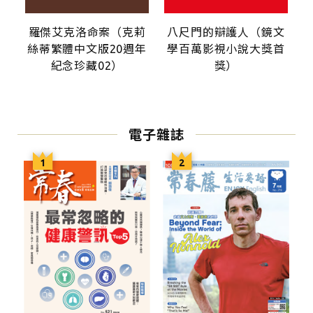
羅傑艾克洛命案（克莉
八尺門的辯護人（鏡文
絲蒂繁體中文版20週年
學百萬影視小說大獎首
紀念珍藏02）
獎）
電子雜誌