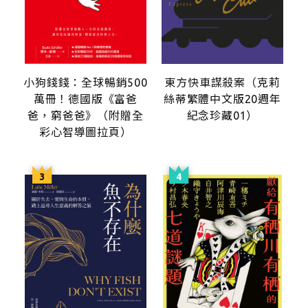
小狗錢錢：全球暢銷500
東方快車謀殺案（克莉
萬冊！德國版《富爸
絲蒂繁體中文版20週年
爸，窮爸爸》（附贈全
紀念珍藏01）
彩心智導圖拉頁）