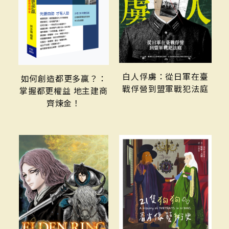
白人俘虜：從日軍在臺
如何創造都更多贏？：
戰俘營到盟軍戰犯法庭
掌握都更權益 地主建商
齊煉金！